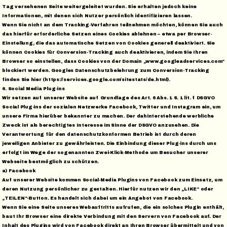
Tag versehenen Seite weitergeleitet wurden. Sie erhalten jedoch keine
Informationen, mit denen sich Nutzer persönlich identifizieren lassen.
Wenn Sie nicht an dem Tracking-Verfahren teilnehmen möchten, können Sie auch
das hierfür erforderliche Setzen eines Cookies ablehnen – etwa per Browser-
Einstellung, die das automatische Setzen von Cookies generell deaktiviert. Sie
können Cookies für Conversion-Tracking auch deaktivieren, indem Sie Ihren
Browser so einstellen, dass Cookies von der Domain „www.googleadservices.com“
blockiert werden. Googles Datenschutzbelehrung zum Conversion-Tracking
finden Sie hier (https://services.google.com/sitestats/de.html).
6. Social Media Plug-ins
Wir setzen auf unserer Website auf Grundlage des Art. 6 Abs. 1 S. 1 lit. f DSGVO
Social Plug-ins der sozialen Netzwerke Facebook, Twitter und Instagram ein, um
unsere Firma hierüber bekannter zu machen. Der dahinterstehende werbliche
Zweck ist als berechtigtes Interesse im Sinne der DSGVO anzusehen. Die
Verantwortung für den datenschutzkonformen Betrieb ist durch deren
jeweiligen Anbieter zu gewährleisten. Die Einbindung dieser Plug-ins durch uns
erfolgt im Wege der sogenannten Zwei-Klick-Methode um Besucher unserer
Webseite bestmöglich zu schützen.
a) Facebook
Auf unserer Website kommen Social-Media Plugins von Facebook zum Einsatz, um
deren Nutzung persönlicher zu gestalten. Hierfür nutzen wir den „LIKE“ oder
„TEILEN“-Button. Es handelt sich dabei um ein Angebot von Facebook.
Wenn Sie eine Seite unseres Webauftritts aufrufen, die ein solches Plugin enthält,
baut Ihr Browser eine direkte Verbindung mit den Servern von Facebook auf. Der
Inhalt des Plugins wird von Facebook direkt an Ihren Browser übermittelt und von