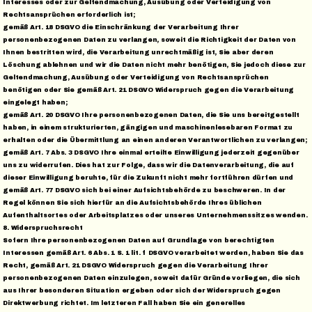
Interesses oder zur Geltendmachung, Ausübung oder Verteidigung von
Rechtsansprüchen erforderlich ist;
gemäß Art. 18 DSGVO die Einschränkung der Verarbeitung Ihrer
personenbezogenen Daten zu verlangen, soweit die Richtigkeit der Daten von
Ihnen bestritten wird, die Verarbeitung unrechtmäßig ist, Sie aber deren
Löschung ablehnen und wir die Daten nicht mehr benötigen, Sie jedoch diese zur
Geltendmachung, Ausübung oder Verteidigung von Rechtsansprüchen
benötigen oder Sie gemäß Art. 21 DSGVO Widerspruch gegen die Verarbeitung
eingelegt haben;
gemäß Art. 20 DSGVO Ihre personenbezogenen Daten, die Sie uns bereitgestellt
haben, in einem strukturierten, gängigen und maschinenlesebaren Format zu
erhalten oder die Übermittlung an einen anderen Verantwortlichen zu verlangen;
gemäß Art. 7 Abs. 3 DSGVO Ihre einmal erteilte Einwilligung jederzeit gegenüber
uns zu widerrufen. Dies hat zur Folge, dass wir die Datenverarbeitung, die auf
dieser Einwilligung beruhte, für die Zukunft nicht mehr fortführen dürfen und
gemäß Art. 77 DSGVO sich bei einer Aufsichtsbehörde zu beschweren. In der
Regel können Sie sich hierfür an die Aufsichtsbehörde Ihres üblichen
Aufenthaltsortes oder Arbeitsplatzes oder unseres Unternehmenssitzes wenden.
8. Widerspruchsrecht
Sofern Ihre personenbezogenen Daten auf Grundlage von berechtigten
Interessen gemäß Art. 6 Abs. 1 S. 1 lit. f DSGVO verarbeitet werden, haben Sie das
Recht, gemäß Art. 21 DSGVO Widerspruch gegen die Verarbeitung Ihrer
personenbezogenen Daten einzulegen, soweit dafür Gründe vorliegen, die sich
aus Ihrer besonderen Situation ergeben oder sich der Widerspruch gegen
Direktwerbung richtet. Im letzteren Fall haben Sie ein generelles