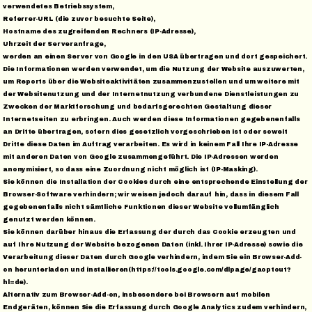
verwendetes Betriebssystem,
Referrer-URL (die zuvor besuchte Seite),
Hostname des zugreifenden Rechners (IP-Adresse),
Uhrzeit der Serveranfrage,
werden an einen Server von Google in den USA übertragen und dort gespeichert.
Die Informationen werden verwendet, um die Nutzung der Website auszuwerten,
um Reports über die Websiteaktivitäten zusammenzustellen und um weitere mit
der Websitenutzung und der Internetnutzung verbundene Dienstleistungen zu
Zwecken der Marktforschung und bedarfsgerechten Gestaltung dieser
Internetseiten zu erbringen. Auch werden diese Informationen gegebenenfalls
an Dritte übertragen, sofern dies gesetzlich vorgeschrieben ist oder soweit
Dritte diese Daten im Auftrag verarbeiten. Es wird in keinem Fall Ihre IP-Adresse
mit anderen Daten von Google zusammengeführt. Die IP-Adressen werden
anonymisiert, so dass eine Zuordnung nicht möglich ist (IP-Masking).
Sie können die Installation der Cookies durch eine entsprechende Einstellung der
Browser-Software verhindern; wir weisen jedoch darauf hin, dass in diesem Fall
gegebenenfalls nicht sämtliche Funktionen dieser Website vollumfänglich
genutzt werden können.
Sie können darüber hinaus die Erfassung der durch das Cookie erzeugten und
auf Ihre Nutzung der Website bezogenen Daten (inkl. Ihrer IP-Adresse) sowie die
Verarbeitung dieser Daten durch Google verhindern, indem Sie ein Browser-Add-
on herunterladen und installieren(https://tools.google.com/dlpage/gaoptout?
hl=de).
Alternativ zum Browser-Add-on, insbesondere bei Browsern auf mobilen
Endgeräten, können Sie die Erfassung durch Google Analytics zudem verhindern,