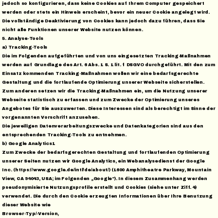
jedoch so konfigurieren, dass keine Cookies auf Ihrem Computer gespeichert
werden oder stets ein Hinweis erscheint, bevor ein neuer Cookie angelegt wird.
Die vollständige Deaktivierung von Cookies kann jedoch dazu führen, dass Sie
nicht alle Funktionen unserer Website nutzen können.
5. Analyse-Tools
a) Tracking-Tools
Die im Folgenden aufgeführten und von uns eingesetzten Tracking-Maßnahmen
werden auf Grundlage des Art. 6 Abs. 1 S. 1 lit. f DSGVO durchgeführt. Mit den zum
Einsatz kommenden Tracking-Maßnahmen wollen wir eine bedarfsgerechte
Gestaltung und die fortlaufende Optimierung unserer Webseite sicherstellen.
Zum anderen setzen wir die Tracking-Maßnahmen ein, um die Nutzung unserer
Webseite statistisch zu erfassen und zum Zwecke der Optimierung unseres
Angebotes für Sie auszuwerten. Diese Interessen sind als berechtigt im Sinne der
vorgenannten Vorschrift anzusehen.
Die jeweiligen Datenverarbeitungszwecke und Datenkategorien sind aus den
entsprechenden Tracking-Tools zu entnehmen.
b) Google Analytics1
Zum Zwecke der bedarfsgerechten Gestaltung und fortlaufenden Optimierung
unserer Seiten nutzen wir Google Analytics, ein Webanalysedienst der Google
Inc. (https://www.google.de/intl/de/about/) (1600 Amphitheatre Parkway, Mountain
View, CA 94043, USA; im Folgenden „Google“). In diesem Zusammenhang werden
pseudonymisierte Nutzungsprofile erstellt und Cookies (siehe unter Ziff. 4)
verwendet. Die durch den Cookie erzeugten Informationen über Ihre Benutzung
dieser Website wie
Browser-Typ/-Version,