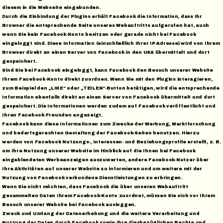
diesem in die Webseite eingebunden.
Durch die Einbindung der Plugins erhält Facebook die Information, dass Ihr
Browser die entsprechende Seite unseres Webauftritts aufgerufen hat, auch
wenn Sie kein Facebook-Konto besitzen oder gerade nicht bei Facebook
eingeloggt sind. Diese Information (einschließlich Ihrer IP-Adresse) wird von Ihrem
Browser direkt an einen Server von Facebook in den USA übermittelt und dort
gespeichert.
Sind Sie bei Facebook eingeloggt, kann Facebook den Besuch unserer Website
Ihrem Facebook-Konto direkt zuordnen. Wenn Sie mit den Plugins interagieren,
zum Beispiel den „LIKE“ oder „TEILEN“-Button betätigen, wird die entsprechende
Information ebenfalls direkt an einen Server von Facebook übermittelt und dort
gespeichert. Die Informationen werden zudem auf Facebook veröffentlicht und
Ihren Facebook-Freunden angezeigt.
Facebook kann diese Informationen zum Zwecke der Werbung, Marktforschung
und bedarfsgerechten Gestaltung der Facebook-Seiten benutzen. Hierzu
werden von Facebook Nutzungs-, Interessen- und Beziehungsprofile erstellt, z. B.
um Ihre Nutzung unserer Website im Hinblick auf die Ihnen bei Facebook
eingeblendeten Werbeanzeigen auszuwerten, andere Facebook-Nutzer über
Ihre Aktivitäten auf unserer Website zu informieren und um weitere mit der
Nutzung von Facebook verbundene Dienstleistungen zu erbringen.
Wenn Sie nicht möchten, dass Facebook die über unseren Webauftritt
gesammelten Daten Ihrem Facebook-Konto zuordnet, müssen Sie sich vor Ihrem
Besuch unserer Website bei Facebook ausloggen.
Zweck und Umfang der Datenerhebung und die weitere Verarbeitung und
Nutzung der Daten durch Facebook sowie Ihre diesbezüglichen Rechte und