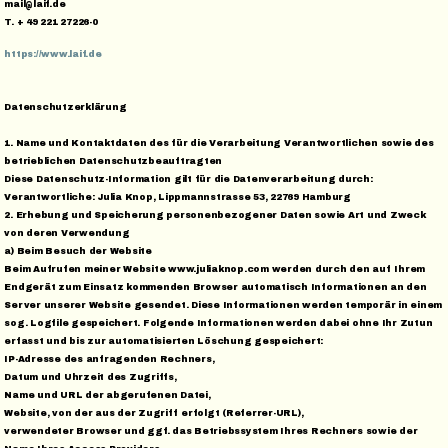
mail@laif.de
T. + 49 221 27226-0
https://www.laif.de
Datenschutzerklärung
1. Name und Kontaktdaten des für die Verarbeitung Verantwortlichen sowie des
betrieblichen Datenschutzbeauftragten
Diese Datenschutz-Information gilt für die Datenverarbeitung durch:
Verantwortliche: Julia Knop, Lippmannstrasse 53, 22769 Hamburg
2. Erhebung und Speicherung personenbezogener Daten sowie Art und Zweck
von deren Verwendung
a) Beim Besuch der Website
Beim Aufrufen meiner Website www.juliaknop.com werden durch den auf Ihrem
Endgerät zum Einsatz kommenden Browser automatisch Informationen an den
Server unserer Website gesendet. Diese Informationen werden temporär in einem
sog. Logfile gespeichert. Folgende Informationen werden dabei ohne Ihr Zutun
erfasst und bis zur automatisierten Löschung gespeichert:
IP-Adresse des anfragenden Rechners,
Datum und Uhrzeit des Zugriffs,
Name und URL der abgerufenen Datei,
Website, von der aus der Zugriff erfolgt (Referrer-URL),
verwendeter Browser und ggf. das Betriebssystem Ihres Rechners sowie der