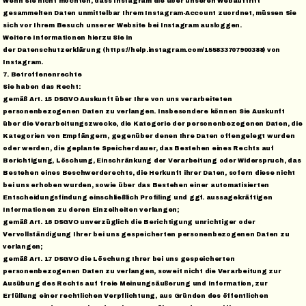
Wenn Sie nicht möchten, dass Instagram die über unseren Webauftritt
gesammelten Daten unmittelbar Ihrem Instagram-Account zuordnet, müssen Sie
sich vor Ihrem Besuch unserer Website bei Instagram ausloggen.
Weitere Informationen hierzu Sie in
der Datenschutzerklärung (https://help.instagram.com/155833707900388) von
Instagram.
7. Betroffenenrechte
Sie haben das Recht:
gemäß Art. 15 DSGVO Auskunft über Ihre von uns verarbeiteten
personenbezogenen Daten zu verlangen. Insbesondere können Sie Auskunft
über die Verarbeitungszwecke, die Kategorie der personenbezogenen Daten, die
Kategorien von Empfängern, gegenüber denen Ihre Daten offengelegt wurden
oder werden, die geplante Speicherdauer, das Bestehen eines Rechts auf
Berichtigung, Löschung, Einschränkung der Verarbeitung oder Widerspruch, das
Bestehen eines Beschwerderechts, die Herkunft ihrer Daten, sofern diese nicht
bei uns erhoben wurden, sowie über das Bestehen einer automatisierten
Entscheidungsfindung einschließlich Profiling und ggf. aussagekräftigen
Informationen zu deren Einzelheiten verlangen;
gemäß Art. 16 DSGVO unverzüglich die Berichtigung unrichtiger oder
Vervollständigung Ihrer bei uns gespeicherten personenbezogenen Daten zu
verlangen;
gemäß Art. 17 DSGVO die Löschung Ihrer bei uns gespeicherten
personenbezogenen Daten zu verlangen, soweit nicht die Verarbeitung zur
Ausübung des Rechts auf freie Meinungsäußerung und Information, zur
Erfüllung einer rechtlichen Verpflichtung, aus Gründen des öffentlichen