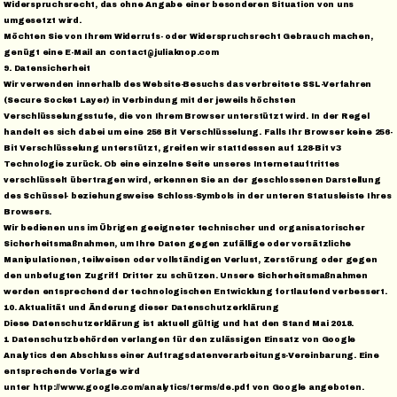
Widerspruchsrecht, das ohne Angabe einer besonderen Situation von uns
umgesetzt wird.
Möchten Sie von Ihrem Widerrufs- oder Widerspruchsrecht Gebrauch machen,
genügt eine E-Mail an contact@juliaknop.com
9. Datensicherheit
Wir verwenden innerhalb des Website-Besuchs das verbreitete SSL-Verfahren
(Secure Socket Layer) in Verbindung mit der jeweils höchsten
Verschlüsselungsstufe, die von Ihrem Browser unterstützt wird. In der Regel
handelt es sich dabei um eine 256 Bit Verschlüsselung. Falls Ihr Browser keine 256-
Bit Verschlüsselung unterstützt, greifen wir stattdessen auf 128-Bit v3
Technologie zurück. Ob eine einzelne Seite unseres Internetauftrittes
verschlüsselt übertragen wird, erkennen Sie an der geschlossenen Darstellung
des Schüssel- beziehungsweise Schloss-Symbols in der unteren Statusleiste Ihres
Browsers.
Wir bedienen uns im Übrigen geeigneter technischer und organisatorischer
Sicherheitsmaßnahmen, um Ihre Daten gegen zufällige oder vorsätzliche
Manipulationen, teilweisen oder vollständigen Verlust, Zerstörung oder gegen
den unbefugten Zugriff Dritter zu schützen. Unsere Sicherheitsmaßnahmen
werden entsprechend der technologischen Entwicklung fortlaufend verbessert.
10. Aktualität und Änderung dieser Datenschutzerklärung
Diese Datenschutzerklärung ist aktuell gültig und hat den Stand Mai 2018.
1 Datenschutzbehörden verlangen für den zulässigen Einsatz von Google
Analytics den Abschluss einer Auftragsdatenverarbeitungs-Vereinbarung. Eine
entsprechende Vorlage wird
unter http://www.google.com/analytics/terms/de.pdf von Google angeboten.