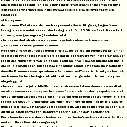
Einstellungsmöglichkeiten zum Schutz Ihrer Privatsphäre entnehmen Sie bitte
den Datenschutzhinweisen (https://www.facebook.com/about/privacy/) von
Facebook.
c) Instagram
Auf unserer Website werden auch sogenannte Social Plugins („Plugins“) von
Instagram verwendet, das von der Instagram LLC., 1601 Willow Road, Menlo Park,
CA 94025, USA („Instagram“) betrieben wird.
Die Plugins sind mit einem Instagram-Logo beispielsweise in Form einer
„Instagram-Kamera“ gekennzeichnet.
Wenn Sie eine Seite unseres Webauftritts aufrufen, die ein solches Plugin enthält,
stellt Ihr Browser eine direkte Verbindung zu den Servern von Instagram her. Der
Inhalt des Plugins wird von Instagram direkt an Ihren Browser übermittelt und in
die Seite eingebunden. Durch diese Einbindung erhält Instagram die Information,
dass Ihr Browser die entsprechende Seite unseres Webauftritts aufgerufen hat,
auch wenn Sie kein Instagram-Profil besitzen oder gerade nicht bei Instagram
eingeloggt sind.
Diese Information (einschließlich Ihrer IP-Adresse) wird von Ihrem Browser direkt
an einen Server von Instagram in die USA übermittelt und dort gespeichert. Sind
Sie bei Instagram eingeloggt, kann Instagram den Besuch unserer Website Ihrem
Instagram-Account unmittelbar zuordnen. Wenn Sie mit den Plugins interagieren,
zum Beispiel das „Instagram“-Button betätigen, wird diese Information ebenfalls
direkt an einen Server von Instagram übermittelt und dort gespeichert.
Die Informationen werden außerdem auf Ihrem Instagram-Account veröffentlicht
und dort Ihren Kontakten angezeigt.