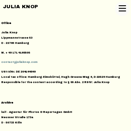
JULIA KNOP
Office
Julia Knop
Lippmannstrasse 53
D - 22769 Hamburg
M. + 49 171 4165505
contact@juliaknop.com
USt-IdNr. DE 204144549
Local tax office: Hamburg-Eimsbüttel, Hugh-Greene-Weg 6, D-22529 Hamburg
Responsible for the content according to § 55 Abs. 2 RStV: Julia Knop
Archive
laif - Agentur für Photos & Reportagen GmbH
Neusser Straße 173a
D - 50733 Köln