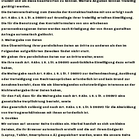
stammt und um diese beantworten zu können. Weitere Angaben können freiwillig
getätigt werden.
Die Datenverarbeitung zum Zwecke der Kontaktaufnahme mit uns erfolgt nach
Art. 6 Abs. 1 S. 1 lit. a DSGVO auf Grundlage Ihrer freiwillig erteilten Einwilligung.
Die für die Benutzung des Kontaktformulars von uns erhobenen
personenbezogenen Daten werden nach Erledigung der von Ihnen gestellten
Anfrage automatisch gelöscht.
3. Weitergabe von Daten
Eine Übermittlung Ihrer persönlichen Daten an Dritte zu anderen als den im
Folgenden aufgeführten Zwecken findet nicht statt.
Wir geben Ihre persönlichen Daten nur an Dritte weiter, wenn:
Sie Ihre nach Art. 6 Abs. 1 S. 1 lit. a DSGVO ausdrückliche Einwilligung dazu erteilt
haben,
die Weitergabe nach Art. 6 Abs. 1 S. 1 lit. f DSGVO zur Geltendmachung, Ausübung
oder Verteidigung von Rechtsansprüchen erforderlich ist und kein Grund zur
Annahme besteht, dass Sie ein überwiegendes schutzwürdiges Interesse an der
Nichtweitergabe Ihrer Daten haben,
für den Fall, dass für die Weitergabe nach Art. 6 Abs. 1 S. 1 lit. c DSGVO eine
gesetzliche Verpflichtung besteht, sowie
dies gesetzlich zulässig und nach Art. 6 Abs. 1 S. 1 lit. b DSGVO für die Abwicklung
von Vertragsverhältnissen mit Ihnen erforderlich ist.
4. Cookies
Wir setzen auf unserer Seite Cookies ein. Hierbei handelt es sich um kleine
Dateien, die Ihr Browser automatisch erstellt und die auf Ihrem Endgerät
(Laptop, Tablet, Smartphone o.ä.) gespeichert werden, wenn Sie unsere Seite