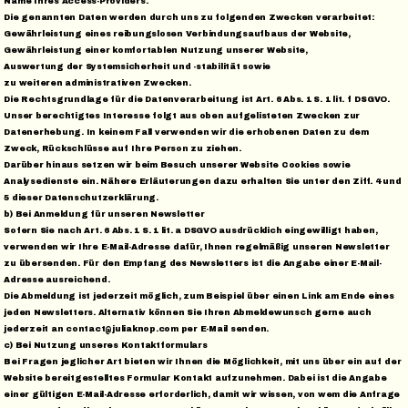
Name Ihres Access-Providers.
Die genannten Daten werden durch uns zu folgenden Zwecken verarbeitet:
Gewährleistung eines reibungslosen Verbindungsaufbaus der Website,
Gewährleistung einer komfortablen Nutzung unserer Website,
Auswertung der Systemsicherheit und -stabilität sowie
zu weiteren administrativen Zwecken.
Die Rechtsgrundlage für die Datenverarbeitung ist Art. 6 Abs. 1 S. 1 lit. f DSGVO.
Unser berechtigtes Interesse folgt aus oben aufgelisteten Zwecken zur
Datenerhebung. In keinem Fall verwenden wir die erhobenen Daten zu dem
Zweck, Rückschlüsse auf Ihre Person zu ziehen.
Darüber hinaus setzen wir beim Besuch unserer Website Cookies sowie
Analysedienste ein. Nähere Erläuterungen dazu erhalten Sie unter den Ziff. 4 und
5 dieser Datenschutzerklärung.
b) Bei Anmeldung für unseren Newsletter
Sofern Sie nach Art. 6 Abs. 1 S. 1 lit. a DSGVO ausdrücklich eingewilligt haben,
verwenden wir Ihre E-Mail-Adresse dafür, Ihnen regelmäßig unseren Newsletter
zu übersenden. Für den Empfang des Newsletters ist die Angabe einer E-Mail-
Adresse ausreichend.
Die Abmeldung ist jederzeit möglich, zum Beispiel über einen Link am Ende eines
jeden Newsletters. Alternativ können Sie Ihren Abmeldewunsch gerne auch
jederzeit an contact@juliaknop.com per E-Mail senden.
c) Bei Nutzung unseres Kontaktformulars
Bei Fragen jeglicher Art bieten wir Ihnen die Möglichkeit, mit uns über ein auf der
Website bereitgestelltes Formular Kontakt aufzunehmen. Dabei ist die Angabe
einer gültigen E-Mail-Adresse erforderlich, damit wir wissen, von wem die Anfrage