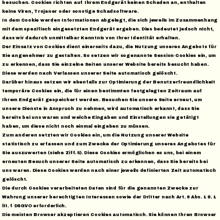
besuchen. Cookies richten auf Ihrem Endgerät keinen Schaden an, enthalten
keine Viren, Trojaner oder sonstige Schadsoftware.
In dem Cookie werden Informationen abgelegt, die sich jeweils im Zusammenhang
mit dem spezifisch eingesetzten Endgerät ergeben. Dies bedeutet jedoch nicht,
dass wir dadurch unmittelbar Kenntnis von Ihrer Identität erhalten.
Der Einsatz von Cookies dient einerseits dazu, die Nutzung unseres Angebots für
Sie angenehmer zu gestalten. So setzen wir sogenannte Session-Cookies ein, um
zu erkennen, dass Sie einzelne Seiten unserer Website bereits besucht haben.
Diese werden nach Verlassen unserer Seite automatisch gelöscht.
Darüber hinaus setzen wir ebenfalls zur Optimierung der Benutzerfreundlichkeit
temporäre Cookies ein, die für einen bestimmten festgelegten Zeitraum auf
Ihrem Endgerät gespeichert werden. Besuchen Sie unsere Seite erneut, um
unsere Dienste in Anspruch zu nehmen, wird automatisch erkannt, dass Sie
bereits bei uns waren und welche Eingaben und Einstellungen sie getätigt
haben, um diese nicht noch einmal eingeben zu müssen.
Zum anderen setzten wir Cookies ein, um die Nutzung unserer Website
statistisch zu erfassen und zum Zwecke der Optimierung unseres Angebotes für
Sie auszuwerten (siehe Ziff. 5). Diese Cookies ermöglichen es uns, bei einem
erneuten Besuch unserer Seite automatisch zu erkennen, dass Sie bereits bei
uns waren. Diese Cookies werden nach einer jeweils definierten Zeit automatisch
gelöscht.
Die durch Cookies verarbeiteten Daten sind für die genannten Zwecke zur
Wahrung unserer berechtigten Interessen sowie der Dritter nach Art. 6 Abs. 1 S. 1
lit. f DSGVO erforderlich.
Die meisten Browser akzeptieren Cookies automatisch. Sie können Ihren Browser