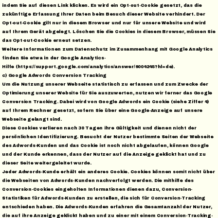
indem Sie auf diesen Link klicken. Es wird ein Opt-out-Cookie gesetzt, das die
zukünftige Erfassung Ihrer Daten beim Besuch dieser Website verhindert. Der
Opt-out-Cookie gilt nur in diesem Browser und nur für unsere Website und wird
auf Ihrem Gerät abgelegt. Löschen Sie die Cookies in diesem Browser, müssen Sie
das Opt-out-Cookie erneut setzen.
Weitere Informationen zum Datenschutz im Zusammenhang mit Google Analytics
finden Sie etwa in der Google Analytics-
Hilfe (https://support.google.com/analytics/answer/6004245?hl=de).
c) Google Adwords Conversion Tracking
Um die Nutzung unserer Webseite statistisch zu erfassen und zum Zwecke der
Optimierung unserer Website für Sie auszuwerten, nutzen wir ferner das Google
Conversion Tracking. Dabei wird von Google Adwords ein Cookie (siehe Ziffer 4)
auf Ihrem Rechner gesetzt, sofern Sie über eine Google-Anzeige auf unsere
Webseite gelangt sind.
Diese Cookies verlieren nach 30 Tagen ihre Gültigkeit und dienen nicht der
persönlichen Identifizierung. Besucht der Nutzer bestimmte Seiten der Webseite
des Adwords-Kunden und das Cookie ist noch nicht abgelaufen, können Google
und der Kunde erkennen, dass der Nutzer auf die Anzeige geklickt hat und zu
dieser Seite weitergeleitet wurde.
Jeder Adwords-Kunde erhält ein anderes Cookie. Cookies können somit nicht über
die Webseiten von Adwords-Kunden nachverfolgt werden. Die mithilfe des
Conversion-Cookies eingeholten Informationen dienen dazu, Conversion-
Statistiken für Adwords-Kunden zu erstellen, die sich für Conversion-Tracking
entschieden haben. Die Adwords-Kunden erfahren die Gesamtanzahl der Nutzer,
die auf ihre Anzeige geklickt haben und zu einer mit einem Conversion-Tracking-